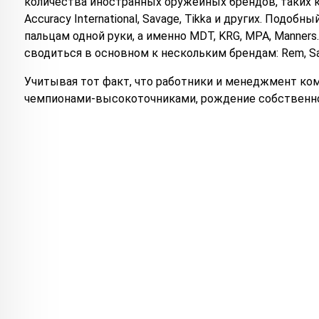
количества иностранных оружейных брендов, таких как Re
Accuracy International, Savage, Tikka и других. Подо
пальцам одной руки, а именно MDT, KRG, MPA, Manners
сводиться в основном к нескольким брендам: Rem, Sava
Учитывая тот факт, что работники и менеджмент ко
чемпионами-высокоточниками, рождение собственно