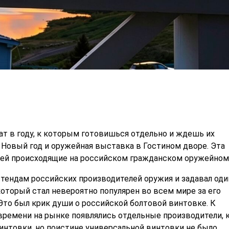
ат в году, к которым готовишься отдельно и ждешь их
 Новый год и оружейная выставка в Гостином дворе. Эта
ей происходящие на российском гражданском оружейном
стендам российских производителей оружия и задавал оди
который стал невероятно популярен во всем мире за его
Это был крик души о российской болтовой винтовке. К
 времени на рынке появлялись отдельные производители,
интовки, но поистине универсальной винтовки не было.