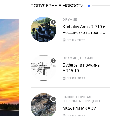
ПОПУЛЯРНЫЕ НОВОСТИ
ОРУЖИЕ
Kurbatov Arms R-710 и
Российские патроны…
12.07.2022
,
ОРУЖИЕ
ОРУЖИЕ
Буферы и пружины
AR15|10
13.08.2022
ВЫСОКОТОЧНАЯ
,
СТРЕЛЬБА
ПРИЦЕЛЫ
МОА или MRAD?