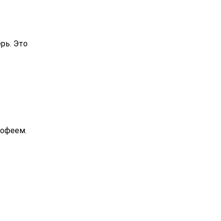
рь. Это
рофеем.