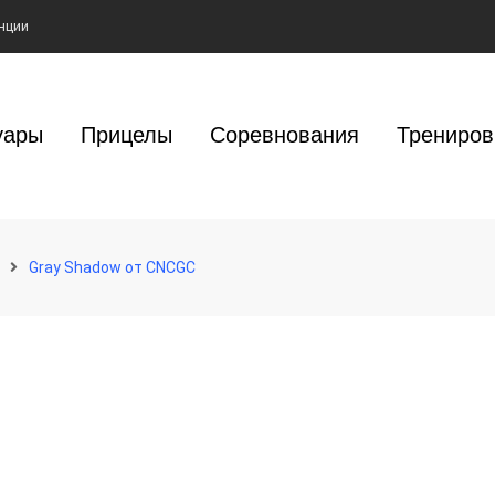
нции
уары
Прицелы
Соревнования
Трениров
Gray Shadow от CNCGC