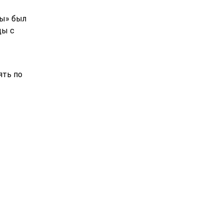
ты» был
ды с
ять по