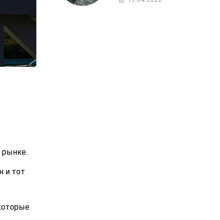
17.04.2022
 рынке.
н и тот
 которые