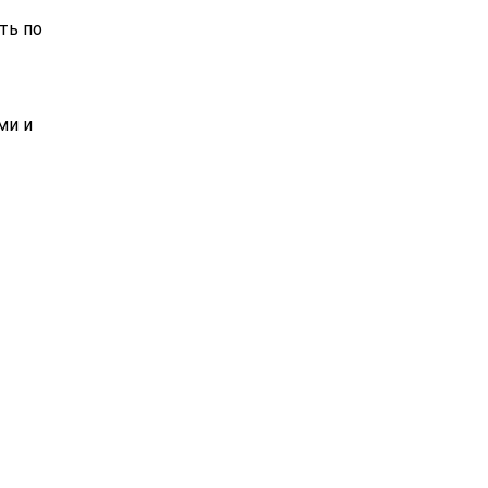
ть по
ми и