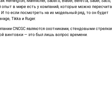
mington, Mannlicher, Sabatti, Blaser, Beretta, Sauer, Saco,
бный опыт в мире есть у компаний, которые можно пересчита
. И то если посмотреть на их модельный ряд, то он будет
ge, Tikka и Ruger.
мпании CNCGC являются охотниками, стендовыми стрелка
й винтовки — это был лишь вопрос времени.