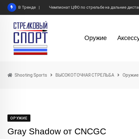
Skip
В Тренде
Чемпионат ЦФО по стрельбе на дальние диста
to
content
Оружие
Аксесс
Shooting Sports
ВЫСОКОТОЧНАЯ СТРЕЛЬБА
Оружие
ОРУЖИЕ
Gray Shadow от CNCGC