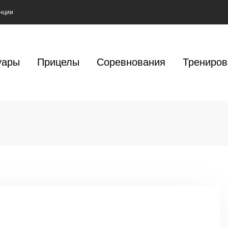
нции
уары
Прицелы
Соревнования
Трениров