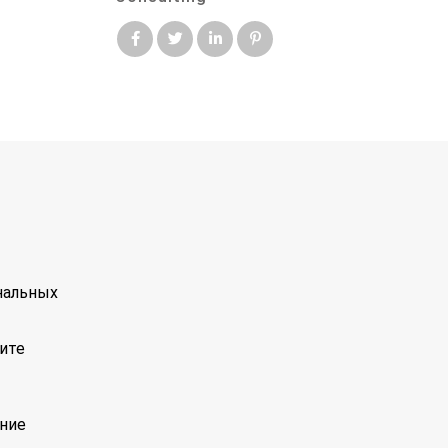
нальных
ите
ние