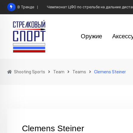
Skip
В Тренде
Чемпионат ЦФО по стрельбе на дальние диста
to
content
Оружие
Аксесс
Shooting Sports
Team
Teams
Clemens Steiner
Clemens Steiner