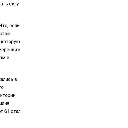
тать силу
то, если
той
, которую
ерений и
гла в
ались в
го
ектории
илия
т G1 стал