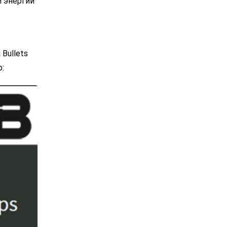
и энергии
Bullets
: