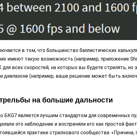
лючается в том, что большинство баллистических калькул
них имеют такую возможность (например, приложение Sho
 для всех скоростей, на которых вы будете стрелять, но 
сем диапазоне (например, ваше решение может быть включ
 стрельбы на большие дальности
 что БКG7 является лучшим стандартом для современных пу
елали это наблюдение и восприняли его как простой факт,
тоявшейся практике стрелкового сообщества. «Причина, 