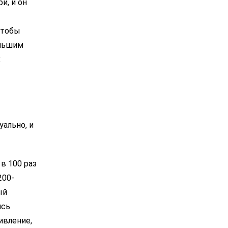
и, и он
чтобы
ольшим
х
уально, и
в 100 раз
200-
й
ись
ивление,