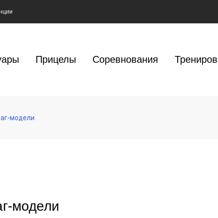
нции
уары
Прицелы
Соревнования
Трениров
раг-модели
аг-модели