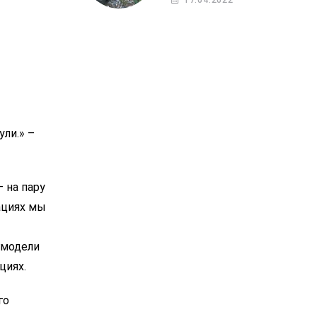
17.04.2022
ули.» –
 на пару
ациях мы
гмодели
циях.
го