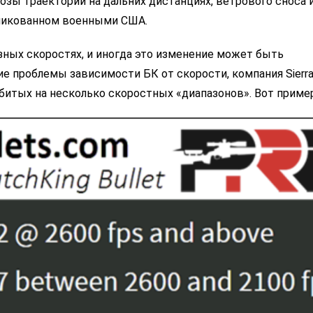
зы траектории на дальних дистанциях, ветрового сноса 
бликованном военными США.
азных скоростях, и иногда это изменение может быть
 проблемы зависимости БК от скорости, компания Sierra 
збитых на несколько скоростных «диапазонов». Вот пример