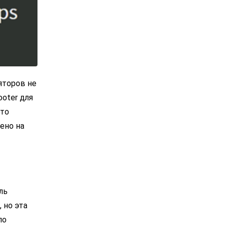
яторов не
oter для
это
ено на
ль
 но эта
по