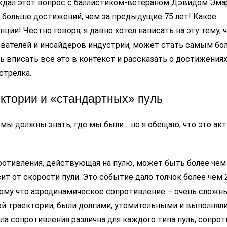
уждал этот вопрос с баллистиком-ветераном Дэвидом Эмар
о больше достижений, чем за предыдущие 75 лет! Какое
ии! Честно говоря, я давно хотел написать на эту тему, 
ователей и инсайдеров индустрии, может стать самым б
ь вписать все это в контекст и рассказать о достижения
стрелка.
ектории и «стандартных» пуль
 мы должны знать, где мы были… но я обещаю, что это акт
противления, действующая на пулю, может быть более чем 
ит от скорости пули. Это событие дало толчок более чем 
ому что аэродинамическое сопротивление – очень сложны
ой траектории, были долгими, утомительными и выполнял
ила сопротивления различна
для каждого типа пуль, сопрот