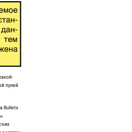
акой-
̆ пулей
 Bullets
ы.
ских