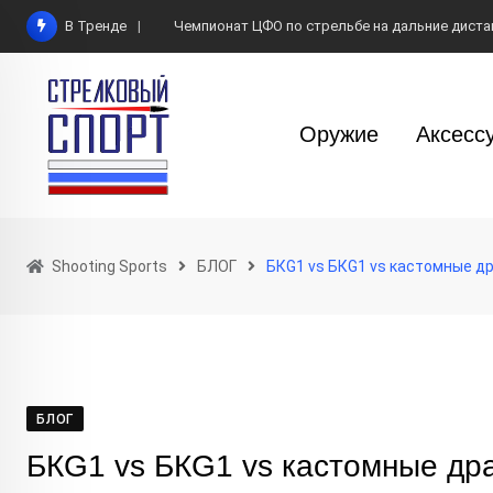
Skip
В Тренде
Чемпионат ЦФО по стрельбе на дальние диста
to
content
Оружие
Аксесс
Shooting Sports
БЛОГ
БКG1 vs БКG1 vs кастомные д
БЛОГ
БКG1 vs БКG1 vs кастомные др