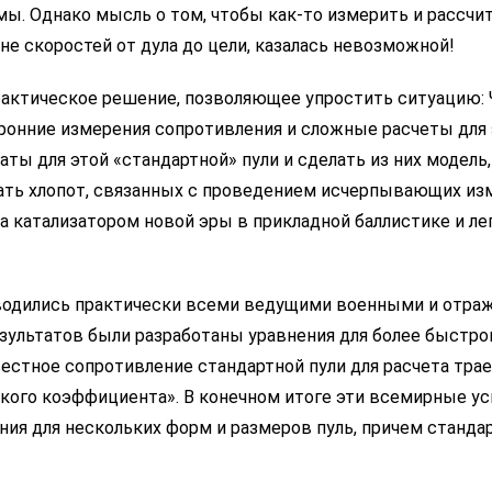
мы. Однако мысль о том, чтобы как-то измерить и рассчи
е скоростей от дула до цели, казалась невозможной!
актическое решение, позволяющее упростить ситуацию: Ч
онние измерения сопротивления и сложные расчеты для э
ты для этой «стандартной» пули и сделать из них модель
ать хлопот, связанных с проведением исчерпывающих изм
а катализатором новой эры в прикладной баллистике и ле
водились практически всеми ведущими военными и отраж
езультатов были разработаны уравнения для более быстро
вестное сопротивление стандартной пули для расчета тра
кого коэффициента». В конечном итоге эти всемирные ус
ия для нескольких форм и размеров пуль, причем стандар